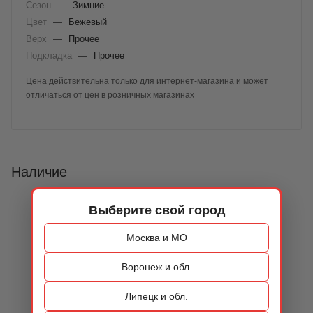
Сезон
—
Зимние
Цвет
—
Бежевый
Верх
—
Прочее
Подкладка
—
Прочее
Цена действительна только для интернет-магазина и может
отличаться от цен в розничных магазинах
Наличие
Выберите свой город
Москва и МО
Воронеж и обл.
Липецк и обл.