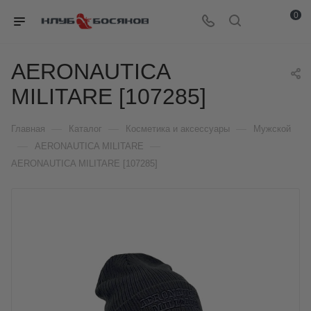
0
AERONAUTICA
MILITARE [107285]
—
—
—
Главная
Каталог
Косметика и аксессуары
Мужской
—
—
AERONAUTICA MILITARE
AERONAUTICA MILITARE [107285]