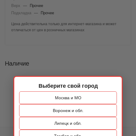
Верх
—
Прочее
Подкладка
—
Прочее
Цена действительна только для интернет-магазина и может
отличаться от цен в розничных магазинах
Наличие
Выберите свой город
Москва и МО
Воронеж и обл.
Липецк и обл.
Тамбов и обл.