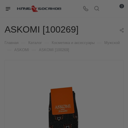
0
ASKOMI [100269]
—
—
—
Главная
Каталог
Косметика и аксессуары
Мужской
—
—
ASKOMI
ASKOMI [100269]