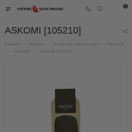
0
ASKOMI [105210]
—
—
—
Главная
Каталог
Косметика и аксессуары
Мужской
—
—
ASKOMI
ASKOMI [105210]