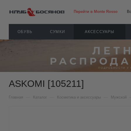
Перейти в Monte Rosso
В
ОБУВЬ
СУМКИ
АКСЕССУАРЫ
ASKOMI [105211]
—
—
—
Главная
Каталог
Косметика и аксессуары
Мужской