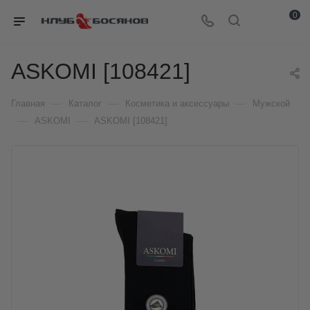
0
ASKOMI [108421]
—
—
—
Главная
Каталог
Косметика и аксессуары
Мужской
—
—
ASKOMI
ASKOMI [108421]