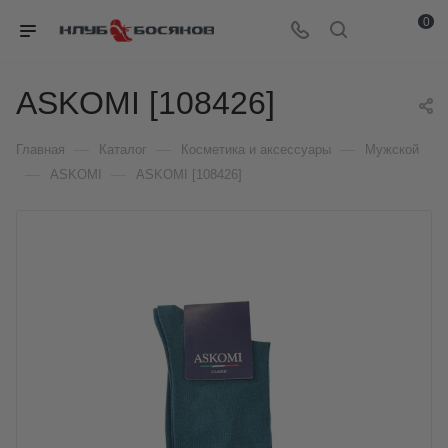
0
ASKOMI [108426]
—
—
—
Главная
Каталог
Косметика и аксессуары
Мужской
—
—
ASKOMI
ASKOMI [108426]