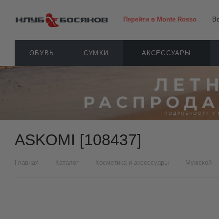
Перейти в Monte Rosso
В
ОБУВЬ
СУМКИ
АКСЕССУАРЫ
ASKOMI [108437]
—
—
—
Главная
Каталог
Косметика и аксессуары
Мужской