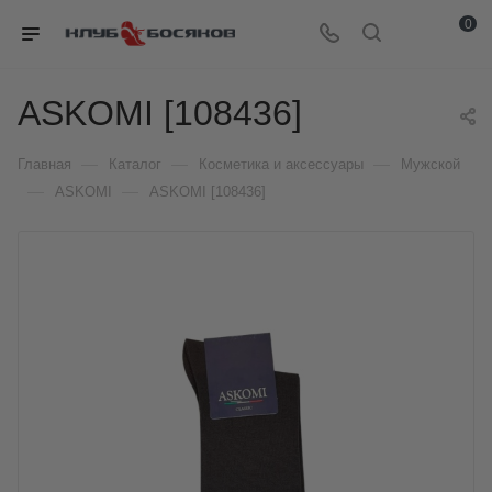
0
ASKOMI [108436]
—
—
—
Главная
Каталог
Косметика и аксессуары
Мужской
—
—
ASKOMI
ASKOMI [108436]