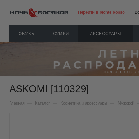
Перейти в Monte Rosso
В
ОБУВЬ
СУМКИ
АКСЕССУАРЫ
ASKOMI [110329]
—
—
—
Главная
Каталог
Косметика и аксессуары
Мужской