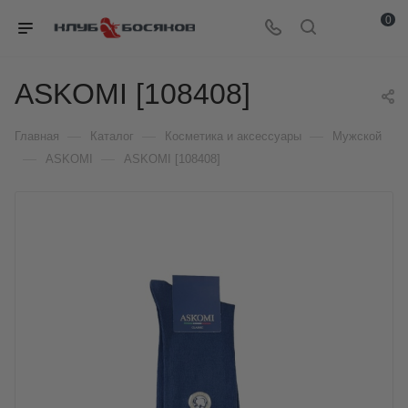
0
ASKOMI [108408]
—
—
—
Главная
Каталог
Косметика и аксессуары
Мужской
—
—
ASKOMI
ASKOMI [108408]