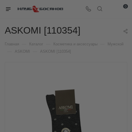
0
ASKOMI [110354]
—
—
—
Главная
Каталог
Косметика и аксессуары
Мужской
—
—
ASKOMI
ASKOMI [110354]