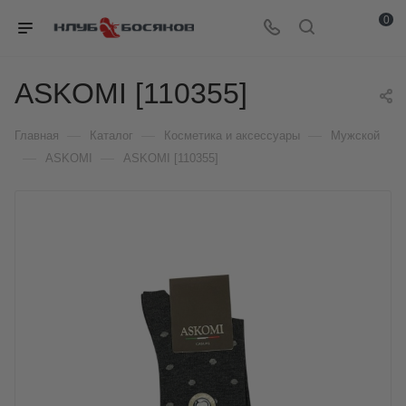
0
ASKOMI [110355]
—
—
—
Главная
Каталог
Косметика и аксессуары
Мужской
—
—
ASKOMI
ASKOMI [110355]