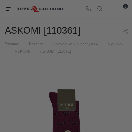
0
ASKOMI [110361]
—
—
—
Главная
Каталог
Косметика и аксессуары
Мужской
—
—
ASKOMI
ASKOMI [110361]