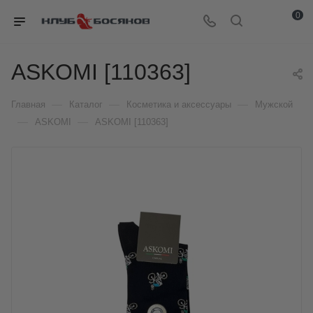
0
ASKOMI [110363]
—
—
—
Главная
Каталог
Косметика и аксессуары
Мужской
—
—
ASKOMI
ASKOMI [110363]