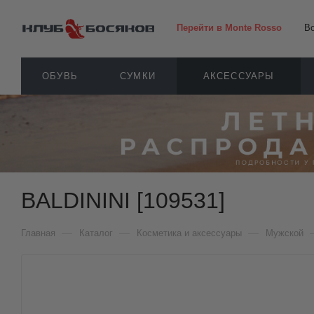
Перейти в Monte Rosso
В
ОБУВЬ
СУМКИ
АКСЕССУАРЫ
BALDININI [109531]
—
—
—
Главная
Каталог
Косметика и аксессуары
Мужской