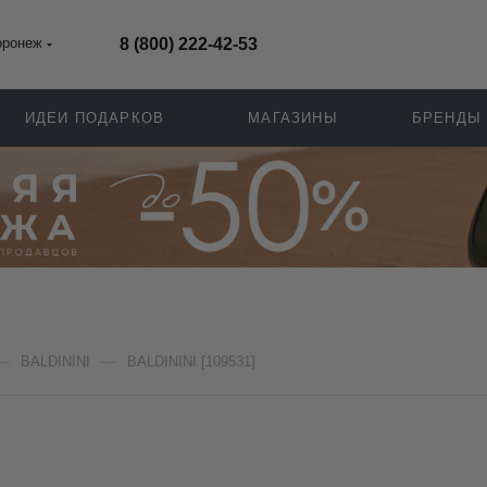
оронеж
8 (800) 222-42-53
ИДЕИ ПОДАРКОВ
МАГАЗИНЫ
БРЕНДЫ
—
—
BALDININI
BALDININI [109531]