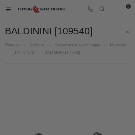
0
BALDININI [109540]
—
—
—
Главная
Каталог
Косметика и аксессуары
Мужской
—
—
BALDININI
BALDININI [109540]