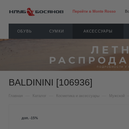
Перейти в Monte Rosso
В
ОБУВЬ
СУМКИ
АКСЕССУАРЫ
BALDININI [106936]
—
—
—
Главная
Каталог
Косметика и аксессуары
Мужской
доп. -15%