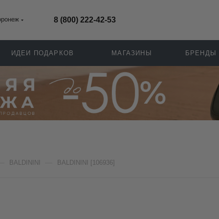
оронеж
8 (800) 222-42-53
ИДЕИ ПОДАРКОВ
МАГАЗИНЫ
БРЕНДЫ
—
—
BALDININI
BALDININI [106936]