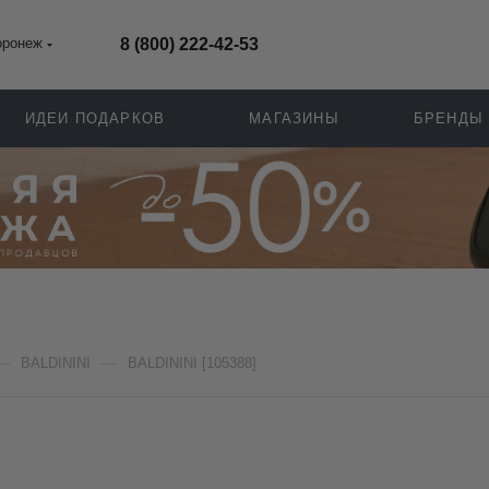
оронеж
8 (800) 222-42-53
ИДЕИ ПОДАРКОВ
МАГАЗИНЫ
БРЕНДЫ
—
—
BALDININI
BALDININI [105388]