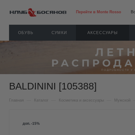
Перейти в Monte Rosso
В
ОБУВЬ
СУМКИ
АКСЕССУАРЫ
BALDININI [105388]
—
—
—
Главная
Каталог
Косметика и аксессуары
Мужской
доп. -15%