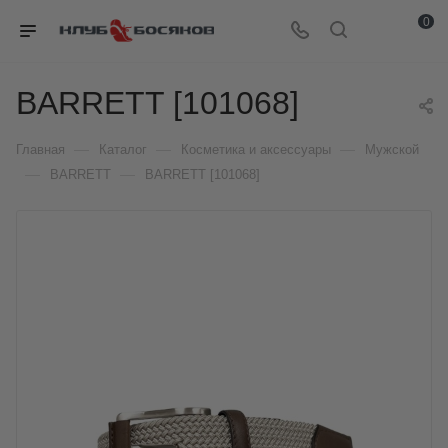
0
BARRETT [101068]
—
—
—
Главная
Каталог
Косметика и аксессуары
Мужской
—
—
BARRETT
BARRETT [101068]