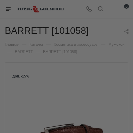
0
BARRETT [101058]
—
—
—
Главная
Каталог
Косметика и аксессуары
Мужской
—
—
BARRETT
BARRETT [101058]
доп. -15%