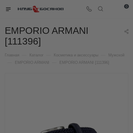
0
EMPORIO ARMANI
[111396]
—
—
—
Главная
Каталог
Косметика и аксессуары
Мужской
—
—
EMPORIO ARMANI
EMPORIO ARMANI [111396]