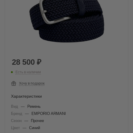
28 500
₽
Есть в наличии
Хочу в подарок
Характеристики
Вид
—
Ремень
Бренд
—
EMPORIO ARMANI
Сезон
—
Прочее
Цвет
—
Синий