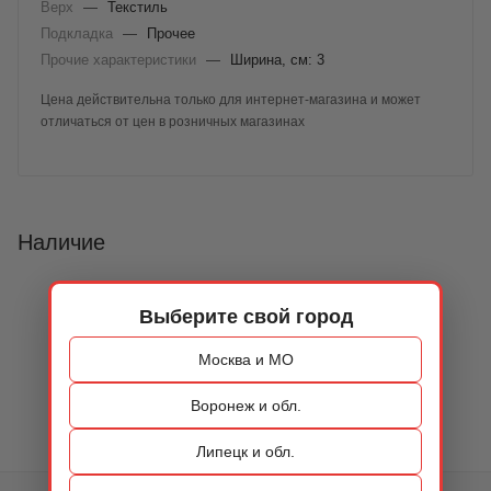
Верх
—
Текстиль
Подкладка
—
Прочее
Прочие характеристики
—
Ширина, см: 3
Цена действительна только для интернет-магазина и может
отличаться от цен в розничных магазинах
Наличие
Выберите свой город
Москва и МО
Воронеж и обл.
Липецк и обл.