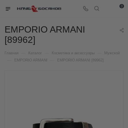
0
EMPORIO ARMANI
[89962]
—
—
—
Главная
Каталог
Косметика и аксессуары
Мужской
—
—
EMPORIO ARMANI
EMPORIO ARMANI [89962]