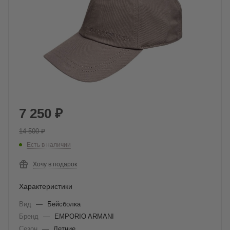
7 250
₽
14 500
₽
Есть в наличии
Хочу в подарок
Характеристики
Вид
—
Бейсболка
Бренд
—
EMPORIO ARMANI
Сезон
—
Летние