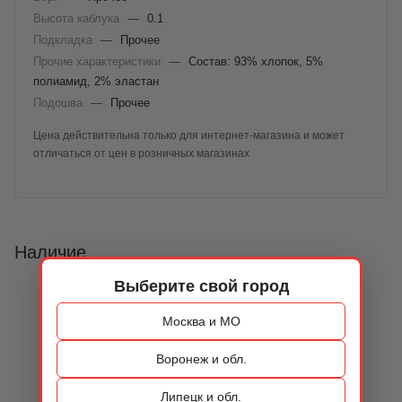
Высота каблука
—
0.1
Подкладка
—
Прочее
Прочие характеристики
—
Состав: 93% хлопок, 5%
полиамид, 2% эластан
Подошва
—
Прочее
Цена действительна только для интернет-магазина и может
отличаться от цен в розничных магазинах
Наличие
Выберите свой город
Москва и МО
Воронеж и обл.
Липецк и обл.