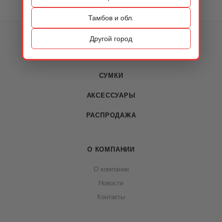
Тамбов и обл.
КАТАЛОГ
Другой город
ОБУВЬ
СУМКИ
АКСЕССУАРЫ
РАСПРОДАЖА
О КОМПАНИИ
О компании
Новости
Контакты