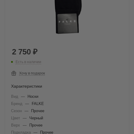
2 750
₽
Есть в наличии
Хочу в подарок
Характеристики
Вид
—
Носки
Бренд
—
FALKE
Сезон
—
Прочее
Цвет
—
Черный
Верх
—
Прочее
Подкладка
—
Прочее