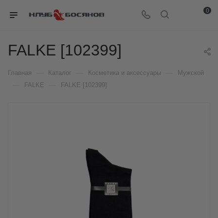
0
FALKE [102399]
—
—
—
Главная
Каталог
Косметика и аксессуары
Мужской
—
—
FALKE
FALKE [102399]