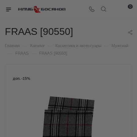
0
FRAAS [90550]
—
—
—
Главная
Каталог
Косметика и аксессуары
Мужской
—
—
FRAAS
FRAAS [90550]
доп. -15%