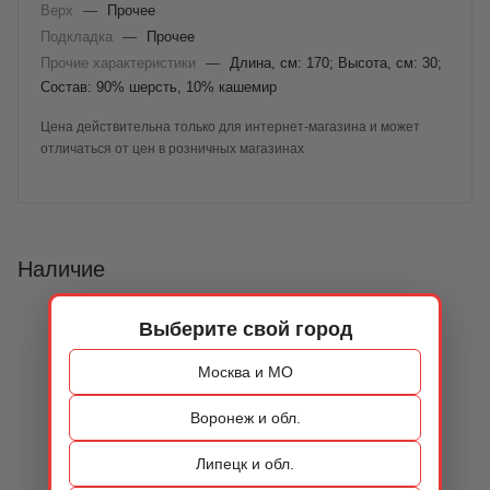
Верх
—
Прочее
Подкладка
—
Прочее
Прочие характеристики
—
Длина, см: 170; Высота, см: 30;
Состав: 90% шерсть, 10% кашемир
Цена действительна только для интернет-магазина и может
отличаться от цен в розничных магазинах
Наличие
Выберите свой город
Москва и МО
Воронеж и обл.
Липецк и обл.