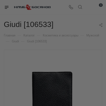
0
Giudi [106533]
—
—
—
Главная
Каталог
Косметика и аксессуары
Мужской
—
—
Giudi
Giudi [106533]