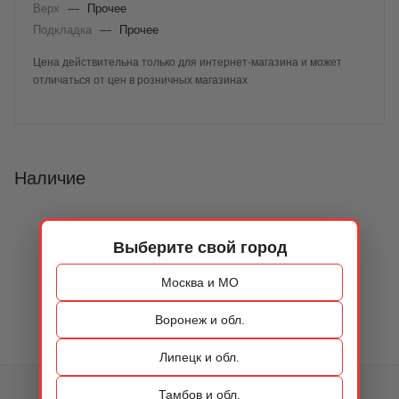
Верх
—
Прочее
Подкладка
—
Прочее
Цена действительна только для интернет-магазина и может
отличаться от цен в розничных магазинах
Наличие
Выберите свой город
Москва и МО
Воронеж и обл.
Липецк и обл.
КАТАЛОГ
Тамбов и обл.