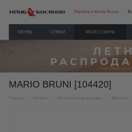
Перейти в Monte Rosso
В
ОБУВЬ
СУМКИ
АКСЕССУАРЫ
MARIO BRUNI [104420]
—
—
—
Главная
Каталог
Косметика и аксессуары
Мужской