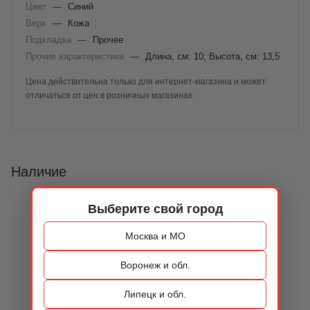
Цвет
—
Синий
Верх
—
Кожа
Подкладка
—
Прочее
Прочие характеристики
—
Длина, см: 10; Высота, см: 13,5
Цена действительна только для интернет-магазина и может
отличаться от цен в розничных магазинах
Наличие
Выберите свой город
Москва и МО
Воронеж и обл.
Липецк и обл.