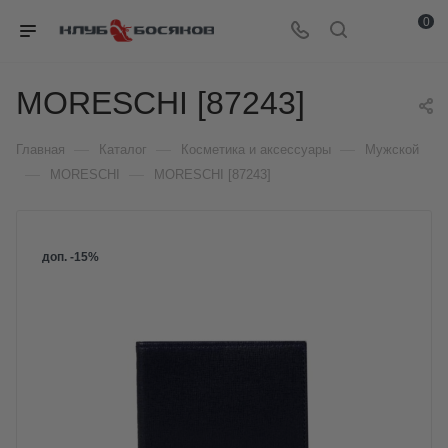
0
MORESCHI [87243]
—
—
—
Главная
Каталог
Косметика и аксессуары
Мужской
—
—
MORESCHI
MORESCHI [87243]
доп. -15%