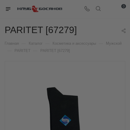
0
PARITET [67279]
—
—
—
Главная
Каталог
Косметика и аксессуары
Мужской
—
—
PARITET
PARITET [67279]