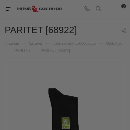
0
PARITET [68922]
—
—
—
Главная
Каталог
Косметика и аксессуары
Мужской
—
—
PARITET
PARITET [68922]