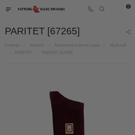
0
PARITET [67265]
—
—
—
Главная
Каталог
Косметика и аксессуары
Мужской
—
—
PARITET
PARITET [67265]