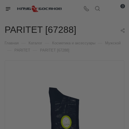
0
PARITET [67288]
—
—
—
Главная
Каталог
Косметика и аксессуары
Мужской
—
—
PARITET
PARITET [67288]