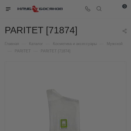
0
PARITET [71874]
—
—
—
Главная
Каталог
Косметика и аксессуары
Мужской
—
—
PARITET
PARITET [71874]