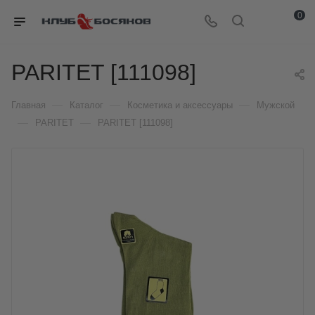
0
PARITET [111098]
—
—
—
Главная
Каталог
Косметика и аксессуары
Мужской
—
—
PARITET
PARITET [111098]