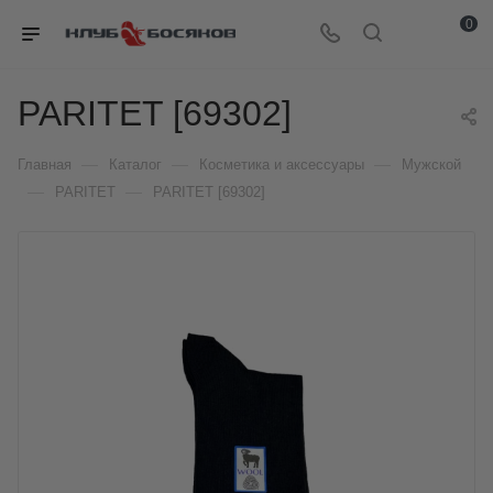
0
PARITET [69302]
—
—
—
Главная
Каталог
Косметика и аксессуары
Мужской
—
—
PARITET
PARITET [69302]