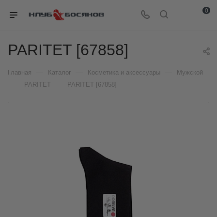
0
PARITET [67858]
—
—
—
Главная
Каталог
Косметика и аксессуары
Мужской
—
—
PARITET
PARITET [67858]