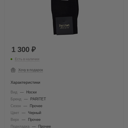
1 300
₽
Есть в наличии
Хочу в подарок
Характеристики
Вид
—
Носки
Бренд
—
PARITET
Сезон
—
Прочее
Цвет
—
Черный
Верх
—
Прочее
Подкладка
—
Прочее