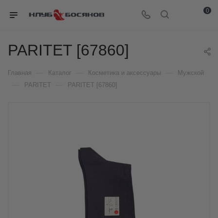
0
PARITET [67860]
—
—
—
Главная
Каталог
Косметика и аксессуары
Мужской
—
—
PARITET
PARITET [67860]