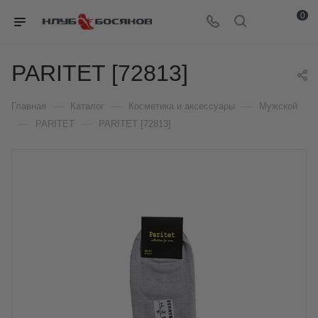
0
PARITET [72813]
—
—
—
Главная
Каталог
Косметика и аксессуары
Мужской
—
—
PARITET
PARITET [72813]