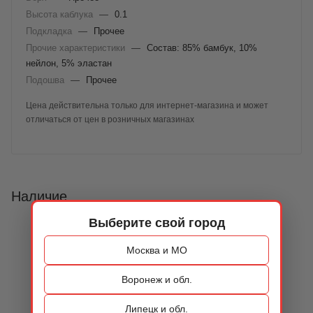
Высота каблука
—
0.1
Подкладка
—
Прочее
Прочие характеристики
—
Состав: 85% бамбук, 10%
нейлон, 5% эластан
Подошва
—
Прочее
Цена действительна только для интернет-магазина и может
отличаться от цен в розничных магазинах
Наличие
Выберите свой город
Москва и МО
Воронеж и обл.
Липецк и обл.