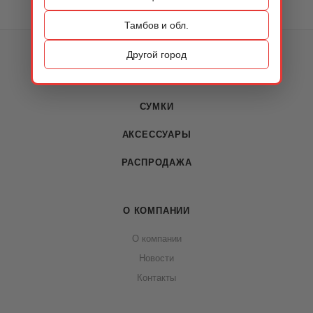
Тамбов и обл.
КАТАЛОГ
Другой город
ОБУВЬ
СУМКИ
АКСЕССУАРЫ
РАСПРОДАЖА
О КОМПАНИИ
О компании
Новости
Контакты