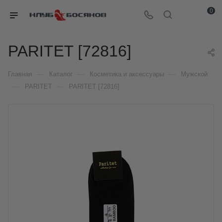
0
PARITET [72816]
—
—
—
Главная
Каталог
Косметика и аксессуары
Мужской
—
—
PARITET
PARITET [72816]