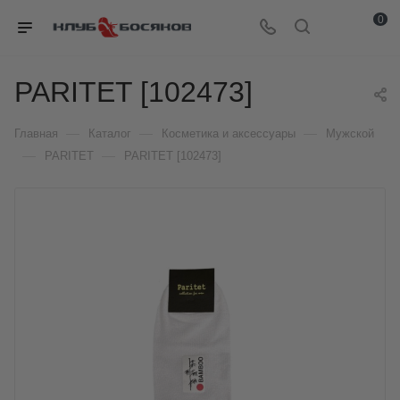
0
PARITET [102473]
—
—
—
Главная
Каталог
Косметика и аксессуары
Мужской
—
—
PARITET
PARITET [102473]