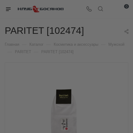
0
PARITET [102474]
—
—
—
Главная
Каталог
Косметика и аксессуары
Мужской
—
—
PARITET
PARITET [102474]