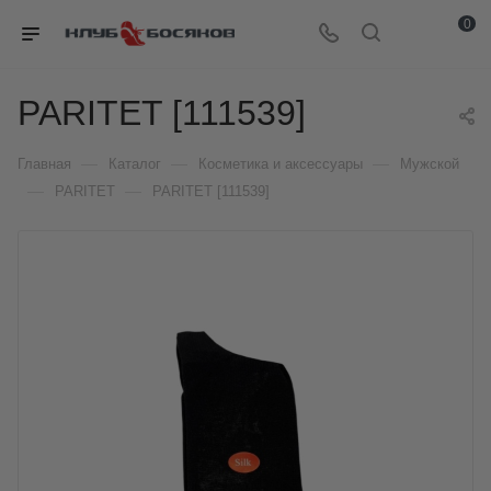
0
PARITET [111539]
—
—
—
Главная
Каталог
Косметика и аксессуары
Мужской
—
—
PARITET
PARITET [111539]