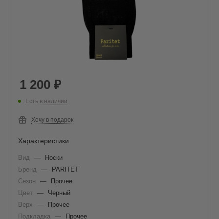
1 200
₽
Есть в наличии
Хочу в подарок
Характеристики
Вид
—
Носки
Бренд
—
PARITET
Сезон
—
Прочее
Цвет
—
Черный
Верх
—
Прочее
Подкладка
—
Прочее