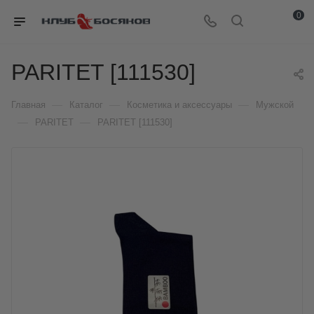
0
PARITET [111530]
—
—
—
Главная
Каталог
Косметика и аксессуары
Мужской
—
—
PARITET
PARITET [111530]