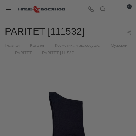
0
PARITET [111532]
—
—
—
Главная
Каталог
Косметика и аксессуары
Мужской
—
—
PARITET
PARITET [111532]