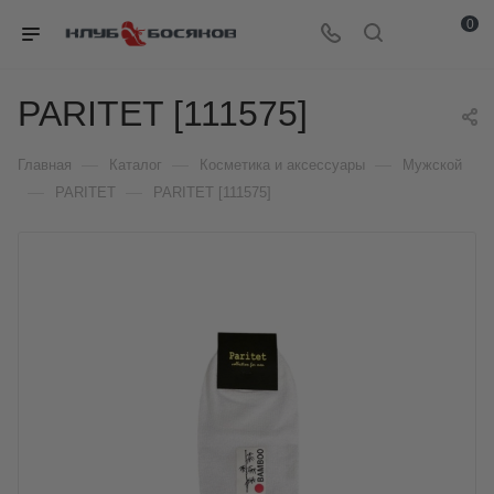
0
PARITET [111575]
—
—
—
Главная
Каталог
Косметика и аксессуары
Мужской
—
—
PARITET
PARITET [111575]