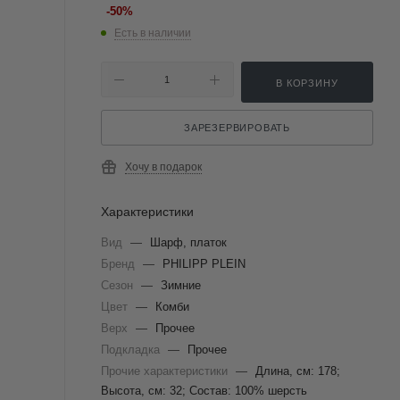
-
50
%
Есть в наличии
В КОРЗИНУ
ЗАРЕЗЕРВИРОВАТЬ
Хочу в подарок
Характеристики
Вид
—
Шарф, платок
Бренд
—
PHILIPP PLEIN
Сезон
—
Зимние
Цвет
—
Комби
Верх
—
Прочее
Подкладка
—
Прочее
Прочие характеристики
—
Длина, см: 178;
Высота, см: 32; Состав: 100% шерсть