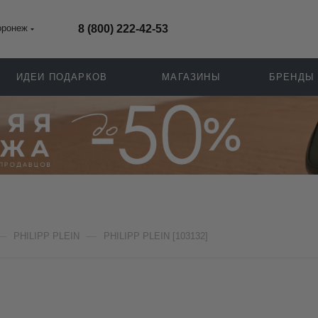
оронеж
8 (800) 222-42-53
ИДЕИ ПОДАРКОВ
МАГАЗИНЫ
БРЕНДЫ
—
—
PHILIPP PLEIN
PHILIPP PLEIN [103132]