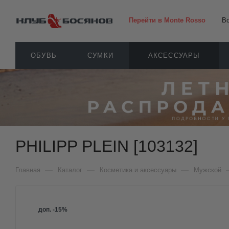
Перейти в Monte Rosso
В
ОБУВЬ
СУМКИ
АКСЕССУАРЫ
PHILIPP PLEIN [103132]
—
—
—
Главная
Каталог
Косметика и аксессуары
Мужской
доп. -15%