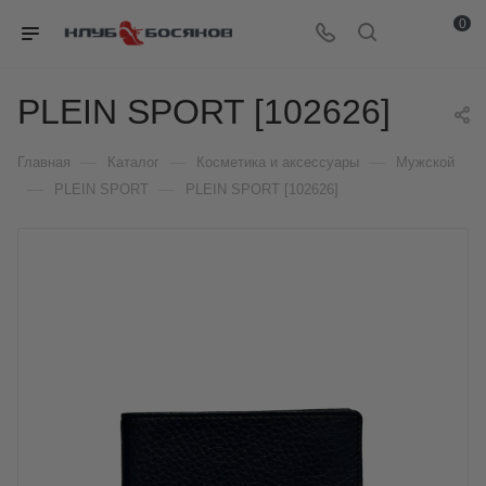
0
PLEIN SPORT [102626]
—
—
—
Главная
Каталог
Косметика и аксессуары
Мужской
—
—
PLEIN SPORT
PLEIN SPORT [102626]